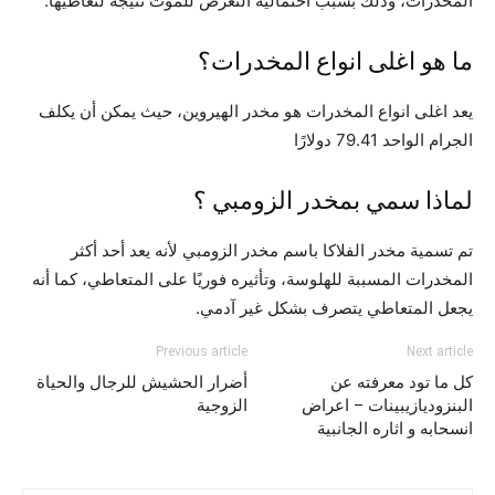
المخدرات، وذلك بسبب احتمالية التعرض للموت نتيجة لتعاطيها.
ما هو اغلى انواع المخدرات؟
يعد اغلى انواع المخدرات هو مخدر الهيروين، حيث يمكن أن يكلف
الجرام الواحد 79.41 دولارًا
لماذا سمي بمخدر الزومبي ؟
تم تسمية مخدر الفلاكا باسم مخدر الزومبي لأنه يعد أحد أكثر
المخدرات المسببة للهلوسة، وتأثيره فوريًا على المتعاطي، كما أنه
يجعل المتعاطي يتصرف بشكل غير آدمي.
Previous article
Next article
كل ما تود معرفته عن
أضرار الحشيش للرجال والحياة
البنزوديازيبينات – اعراض
الزوجية
انسحابه و اثاره الجانبية