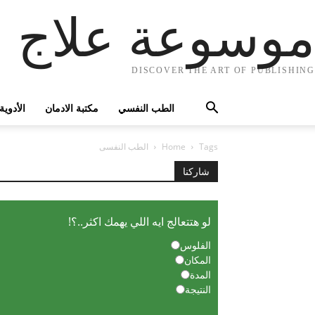
موسوعة علاج ا
DISCOVER THE ART OF PUBLISHING
الطب النفسي
مكتبة الادمان
الأدوية
Tags
Home
الطب النفسى
شاركنا
لو هتتعالج ايه اللي يهمك اكثر..؟!
الفلوس
المكان
المدة
النتيجة