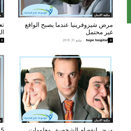
مكتبة الادمان
م
مرض شيزوفرينيا عندما يصبح الواقع
تع
غير محتمل
ال
hope hospital
-
يوليو 31, 2018
0
0
مكتبة الادمان
م
مرض انفصام الشخصية…معلومات
5 من أعراض الفصام