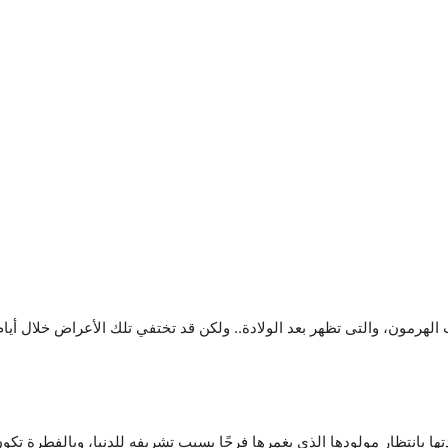
لهرمون، والتى تظهر بعد الولادة.. ولكن قد تختفي تلك الأعراض خلال أيام
تها بانتظار مولودها الذي يغمرها فرحًا بسبب تشريفه للدنيا، وبالفطرة تكون