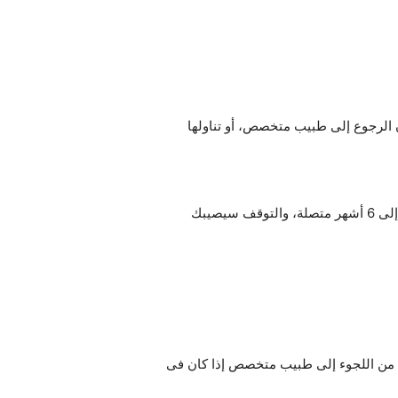
ون الرجوع إلى طبيب متخصص، أو تناولها
الشعور بالتحسن من حالة اكتئاب ما بعد الصدمة لن تشعري بها إلا بعد مرور أسبوعين على الأقل، ويستمر تناوله لمدة قد تصل إلى 6 أشهر متصلة، والتوقف سيصيبك
ردي من اللجوء إلى طبيب متخصص إذا كان فى