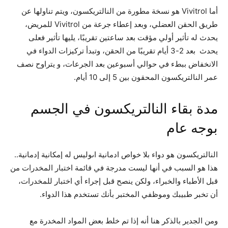
أما Vivitrol هو نسخة مطورة من النالتريكسون، ويتم تناولها عن
طريق الحقن العضلي، وبعد إعطاء جرعة من Vivitrol للمريض،
يحدث له تأثير أولي مؤقت بعد ساعتين تقريبًا، يليها تأثير فعلى
يحدث بعد 2-3 أيام تقريبًا من الحقن، وتبدأ تركيزات الدواء في
الانخفاض ببطء في حوالي أسبوعين بعد الجرعات، و يتراوح نصف
عمر النالتريكسون المحقون بين 5 إلى 10 أيام.
مدة بقاء النالتريكسون في الجسم
بوجه عام
النالتريكسون هو دواء بلا خواص ادمانية اىوليس له إمكانية إدمانية..
هذا هو السبب في أنها ليست مدرجة في قائمة اختبار المخدرات من
قبل الأطباء والخبراء، ولكن ينصح قبل إجراء أي اختبار للمخدرات،
أن تخبر طبيبك وموظفي المختبر بأنك تستخدم هذا الدواء.
ومن الجدير بالذكر هنا أنه إذا تم خلط بعض المواد المخدرة مع