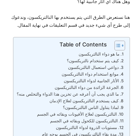
وهل هناك أي آثار جانبية لها؟
هنا نستعرض الطرق التي يتم يستخدم بها النالتريكسون، وندعوك
إلى طرح أى شيء جديد في قسم التعليقات في نهاية المقال.
Table of Contents
ما هو دواء النالتريكسون
كيف يتم ستخدام نالتريكسون؟
دواعي استعمال النالتريكسون
موانع استخدام دواء النالتريكسون
الأثار الجانبية لدواء النالتريكسون
الجرعة الزائدة من دواء النالتريكسون
ما الذي يجب أن أعرفه عن تخزين هذا الدواء والتخلص منه؟
كيف يستخدم النالتريكسون لعلاج الإدمان
لماذا يتناول الناس النالتريكسون؟
النالتريكسون لعلاج الأفيونات وبقائه في الجسم
النالتريكسون للكحول وبقائه في الجسم
مستويات الذروة لدواء النالتريكسون
مدة بقاء النالتريكسون في الجسم بوجه عام