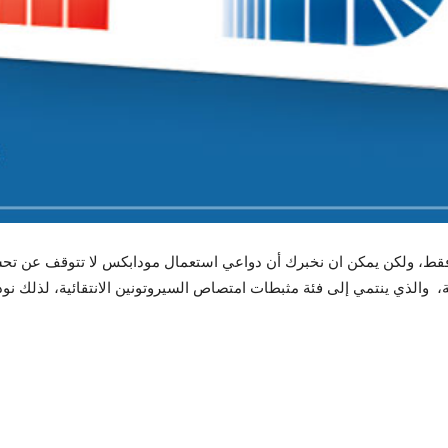
ط، ولكن يمكن ان نخبرك أن دواعي استعمال مودابكس لا تتوقف عن تحسين
، والذي ينتمي إلى فئة مثبطات امتصاص السيروتونين الانتقائية، لذلك نود