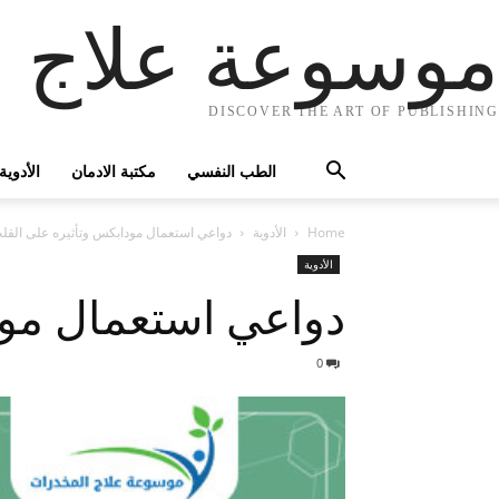
موسوعة علاج ا
DISCOVER THE ART OF PUBLISHING
الطب النفسي
مكتبة الادمان
الأدوية
Home
الأدوية
دواعي استعمال مودابكس وتأثيره على الق
الأدوية
دواعي استعمال مود
0