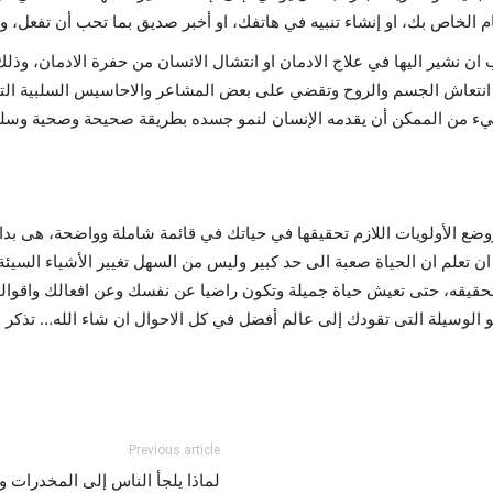
م الخاص بك، او إنشاء تنبيه في هاتفك، او أخبر صديق بما تحب أن تفعل، وذ
 ان نشير اليها في علاج الادمان او انتشال الانسان من حفرة الادمان، 
 انتعاش الجسم والروح وتقضي على بعض المشاعر والاحاسيس السلبية الت
ء من الممكن أن يقدمه الإنسان لنمو جسده بطريقة صحيحة وصحية وسلي
وضع الأولويات اللازم تحقيقها في حياتك في قائمة شاملة وواضحة، هى بد
علم ان الحياة صعبة الى حد كبير وليس من السهل تغيير الأشياء السيئة ال
قيقه، حتى تعيش حياة جميلة وتكون راضيا عن نفسك وعن افعالك واقوالك مس
الوسيلة التى تقودك إلى عالم أفضل في كل الاحوال ان شاء الله… تذكر دائم
Previous article
لماذا يلجأ الناس إلى المخدرات و