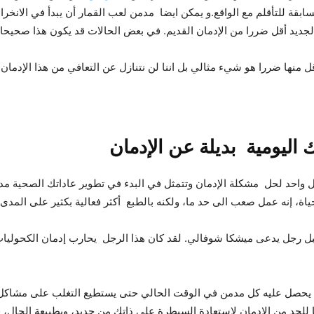
السابقة للتأقلم مع الواقع.و يمكن ايضا مدمن لعب القمار أن يبدأ في الا
الجديد أقل ضررا من الإدمان القديم. في بعض الحالات قد يكون هذا صحيحا،
 منها ضررا هو شيء مثالي بل اننا لن نتنازل عن التعافي من هذا الإدمان ت
اليومية بديلة عن الإدمان
 واحد لحل مشكلة الإدمان وتتمثل في البدء في تطوير عاداتك الصحية مدى
حياة، إنه عمل صعب الى حد ما، ولكنه بالطبع أكثر فعالية بكثير على المد
هتمام من قبل رجل يدعى ميشكا شوفالي. لقد كان هذا الرجل يحارب إدمان الك
أن يحصل عليه كل مدمن في الوقت الحالي حتى يستطيع التغلب على مشاكل 
 للحد من الإدمان لاستعادة السيطرة على ذاتك من جديد، وبطبيعة الحال، ف