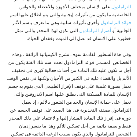
الترامادول
على الإنسان بمختلف الأجهزة والأعضاء والحواس
الخاصة به ما يكون من تأثيرات إيجابية والتى يتم اطلاق عليها اسم
فوائد الترامادول
وأخرى تأثيرات سلبية وهي ما تعرف باسم الآثار
الجانبية أو
أضرار الترامادول
التي تكون لهذا المخدر والتى تمثل
خطورة على الانسان قد تصل إلى الموت وفقدان الحياة.
وفى هذة السطور القادمة سوف نشرح الكيميائية الزائفة ، وهذه
الخصائص المسمى فوائد الترامادول تحت اسم تلك الفئة يكون من
أجل ما تكون عليه تلك المادة من أحداث فعالية كبرى فى تخفيف
الألم بل والقضاء عليه فى الكثير من الأحيان ولكنها فى نفس الوقت
تعمل بصورة علمية على توقف الإفراز الطبيعى الذى يقوم به جسم
الإنسان للمادة المسكنة التى يطلق عليها اسم الاندروفين والتى
تعمل على حماية الإنسان والحد من الشعور بالألم ، إذ يعمل
الترامادول بصفته التخديرية فى هذا الصدد على توقف الجسم عن
دوره فى إفراز تلك المادة المشار إليها والاعتماد علي ذلك المخدر
فقط و بصفة دائمة من أجل تسكين للألم وهذا ما يفسر إدمان
الشخص للترامادول والذي يكون بسبب الرغبة الدائمة فى تسكين