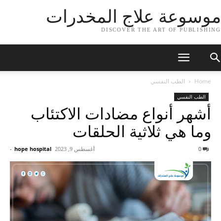
موسوعة علاج المخدرات
DISCOVER THE ART OF PUBLISHING
Home
الطب النفسي
الطب النفسي
أشهر أنواع مضادات الاكتئاب
وما هي ثلاثية الحلقات
0
أغسطس 9, 2023
hope hospital
-