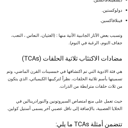
دولوكستين.
فينلافاكسين.
وتسبب بعض الآثار الجانبية الأتية منها : (الغثيان، النعاس ، التعب،
جفاف النوم، الرغبة في النوم).
مضادات الاكتئاب ثلاثية الحلقات (TCAs)
هي فئة الادوية التي تم اكتشافها في خمسينات القرن الماضي، وتم
تسميتها بأسم ثلاثية الحلقات، نظراً لتركيبها الكيميائي، الذي يتكون
من ثلاث حلقات مترابطة من الذرات.
حيث تعمل على منع امتصاص السيروتونين والنورادرينالين في
الخلايا العصبية، بالإضافة إلى ناقل عصبي آخر يسمى أستيل كولين.
تتضمن أمثلة TCAs ما يلي: