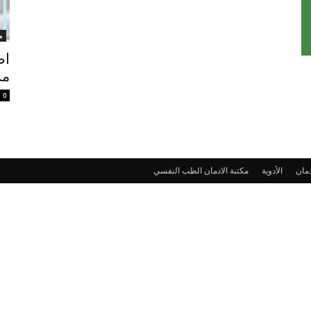
م
اض
مد
0
دمان
الأدوية
مكتبة الادمان
الطب النفسي