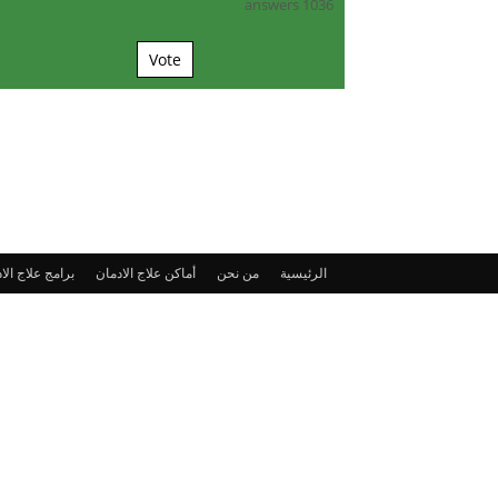
1036 answers
Vote
الرئيسية
من نحن
أماكن علاج الادمان
برامج علاج الا