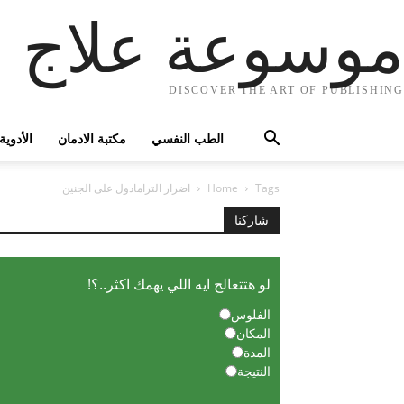
موسوعة علاج ا
DISCOVER THE ART OF PUBLISHING
الطب النفسي
مكتبة الادمان
الأدوية
Tags
Home
اضرار الترامادول على الجنين
شاركنا
لو هتتعالج ايه اللي يهمك اكثر..؟!
الفلوس
المكان
المدة
النتيجة