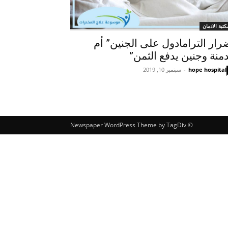
كتبة الادمان
رار الترامادول على الجنين” أم
منة وجنين يدفع الثمن”
hope hospital
-
سبتمبر 10, 2019
© Newspaper WordPress Theme by TagDiv