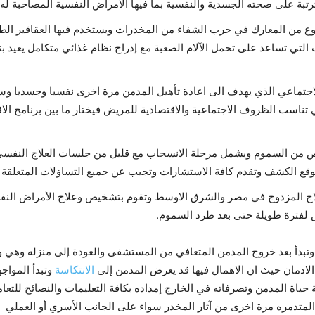
رتبة على صحته الجسدية والنفسية بما فيها الامراض النفسية المصاحبة له ل
 من المعارك في حرب الشفاء من المخدرات ويستخدم فيها العقاقير الطبية 
لتي تساعد على تحمل الآلام الصعبة مع إدراج نظام غذائي متكامل يعيد بن
لاجتماعي الذي يهدف الى اعادة تأهيل المدمن مرة اخرى نفسيا وجسديا وسلوك
ناسب الظروف الاجتماعية والاقتصادية للمريض فيختار ما بين برنامج الاقا
 أيضا برنامج علاج ال28 يوم للتخلص من السموم ويشمل مرحلة الانسحاب مع قليل من جلسات ال
قع الكشف وتقدم كافة الاستشارات وتجيب عن جميع التساؤلات المتعلقة بالإدمان
ج المزدوج في مصر والشرق الاوسط وتقوم بتشخيص وعلاج الأمراض النف
 لفترة طويلة حتى بعد طرد السموم.
ة وتبدأ بعد خروج المدمن المتعافي من المستشفى والعودة إلى منزله وهي 
لادمان حيث ان الاهمال فيها قد يعرض المدمن إلى
الانتكاسة
وتبدأ المواج
حياة المدمن وتصرفاته في الخارج إمداده بكافة التعليمات والنصائح للتعا
 المتدمره مرة اخرى من آثار المخدر سواء على الجانب الأسري أو العملي