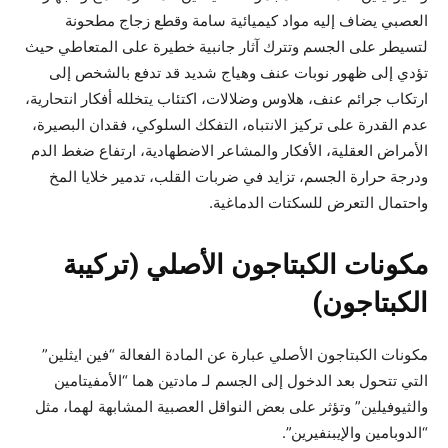
العصبي يضاف إليه مواد كيميائية سامة وقطع زجاج مطحونة
لتسيطر على الجسم وتترك آثار جانبية خطيرة على المتعاطي حيث
تؤدي إلى ظهور نوبات عنف وهياج شديد قد تدفع بالشخص إلى
ارتكاب جرائم عنف، هلاوس وضلالات، اكتئاب يتخلله أفكار انتحارية،
عدم القدرة على تركيز الانتباه، التفكك السلوكي، فقدان البصيرة،
الأمراض العقلية، الأفكار والمشاعر الاضطهادية، ارتفاع ضغط الدم
ودرجة حرارة الجسم، تزايد في ضربات القلب، تدمير خلايا المخ
واحتمال التعرض للسكتات الدماغية.
مكونات الكبتاجون الأصلي (تركيبة
الكبتاجون)
مكونات الكبتاجون الأصلي عبارة عن المادة الفعالة “فين ايثلين”
التي تتحول بعد الدخول إلى الجسم لـ مادتين هما “الأمفيتامين
والثيوفيلين” وتؤثر على بعض النواقل العصبية المشابهة لهما، مثل
“الدوبامين والإيبنفيرين”.