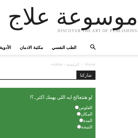
موسوعة علاج ا
DISCOVER THE ART OF PUBLISHING
الطب النفسي
مكتبة الادمان
الأدوية
Home
الرئيسية – mobile
شاركنا
لو هتتعالج ايه اللي يهمك اكثر..؟!
الفلوس
المكان
المدة
النتيجة